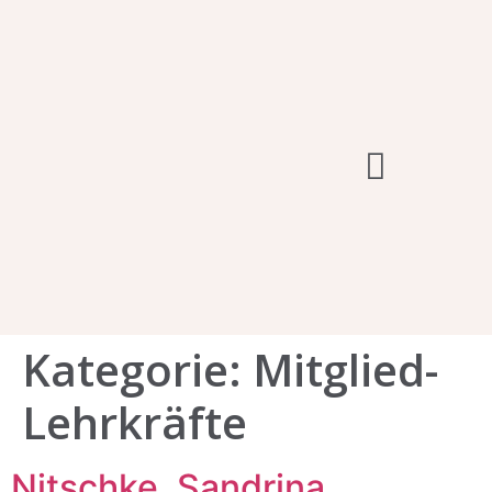
Sing- & Musikschulwerk
Kategorie:
Mitglied-
Lehrkräfte
Nitschke, Sandrina