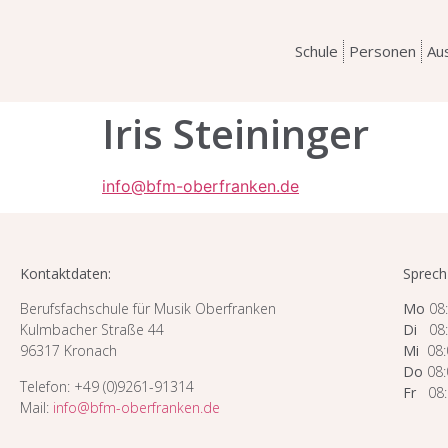
Schule
Personen
Au
Iris Steininger
info@bfm-oberfranken.de
Kontaktdaten:
Sprech
Berufsfachschule für Musik Oberfranken
Mo
08:
Kulmbacher Straße 44
Di
08:0
96317 Kronach
Mi
08:0
Do
08:
Telefon: +49 (0)9261-91314
Fr
08:0
Mail:
info@bfm-oberfranken.de