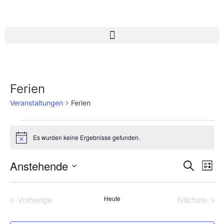
Ferien
Veranstaltungen
Ferien
Es wurden keine Ergebnisse gefunden.
Hinweis
Veran
Ve
Anstehende
Suche
Liste
Datum
An
Such
wählen.
Na
Veranstaltungen
Vera
Vorherige
Heute
Nächste
und